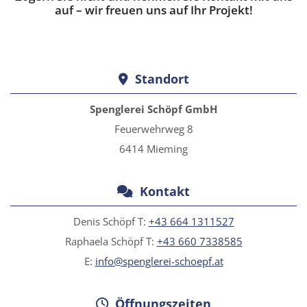
auf – wir freuen uns auf Ihr Projekt!
Standort

Spenglerei Schöpf GmbH
Feuerwehrweg 8
6414 Mieming
Kontakt

Denis Schöpf T:
+43 664 1311527
Raphaela Schöpf T:
+43 660 7338585
E:
info@spenglerei-schoepf.at
Öffnungszeiten
